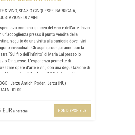
TE & VINO, SPAZIO CINQUESSE, BARRICAIA,
GUSTAZIONE DI 2 VINI
sperienza combina i piaceri del vino e dell'arte. Inizia
n un'accoglienza presso il punto vendita della
tina, seguita da una visita alla barricaia dove i vini
ngono invecchiati. Gli ospiti proseguiranno con la
tra "Sul filo dell'infinito" di Maria Lai presso lo
azio Cinquesse. L'esperienza permette di
prezzare opere d'arte e vini, con una degustazione di
lare Vermentino di Sardegna DOC da invecchiamento
Cinquesse Cannonau di Sardegna DOC Jerzu
UOGO
Jerzu Antichi Poderi, Jerzu (NU)
annata. Jerzu Antichi Poderi valorizza l'integrazione
RATA
01:00
 diverse forme d'arte.
5 EUR
NON DISPONIBILE
a persona