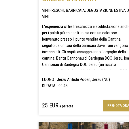
VINI FRESCHI, BARRICAIA, DEGUSTAZIONE ESTIVA D
VINI
L'esperienza offre freschezza e soddisfazione anch
per i palati più esigenti. Inizia con un caloroso
benvenuto presso il punto vendita della Cantina,
seguito da un tour della barricaia dove i vini vengono
invecchiati. Gli ospiti assaggeranno l'orgoglio della
cantina: Bantu Cannonau di Sardegna DOC Jerzu, Isa
Cannonau di Sardegna DOC Jerzu (un rosato
monoparcellare), Camalda Monica di Sardegna DOC 
Telavè Vermentino di Sardegna DOC. Questi quattro v
LUOGO
Jerzu Antichi Poderi, Jerzu (NU)
d'annata sono ricchi di freschezza e profumi.
DURATA
00:45
25 EUR
PRENOTA OR
a persona