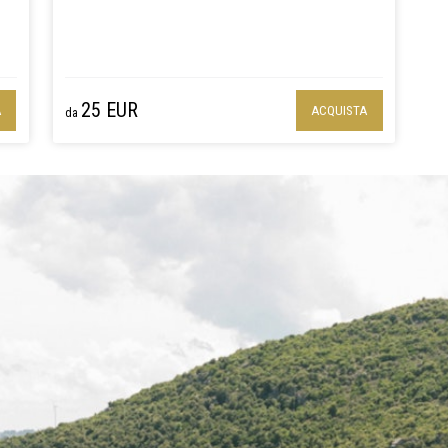
Poderi. Fondata nel 1950, la nostra cantina incarna le
la
esigenze dei nostri antenati di creare valore per la
e
comunità. Con rispetto per la nostra storia, abbiamo
conservato il carattere autentico della Cantina, che ad
oggi rimane ancora intatto.
25 EUR
A
ACQUISTA
da
Le esperienze proposte trascinano le menti al passato
e all’evoluzione della nostra cantina.
Le degustazione offerte rappresentano i pilastri della
produzione della nostra cantina. Tra le varietà proposte
vi sono il Vermentino di Sardegna ed il Cannonau di
Sardegna della sottozona di Jerzu.
Regala l’emozione di un viaggio nel tempo e nei sapori
con la Carta Regalo Esperienze Degustazione della
Cantina Jerzu Antichi Poderi, un dono che celebra la
storia, la passione e l’arte della vinificazione.