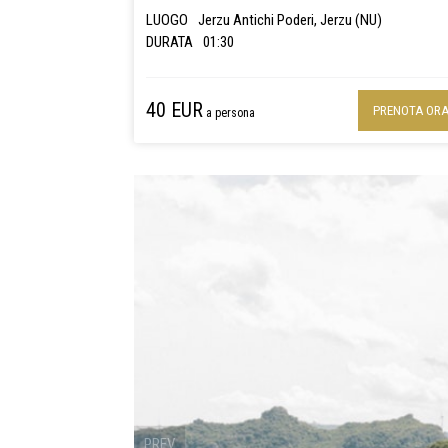
DOC e tre Cannonau di Sardegna DOC Jerzu,
LUOGO
Jerzu Antichi Poderi, Jerzu (NU)
rappresentando oltre vent'anni di storia e ricerca nel
DURATA
01:30
selezione delle uve per creare vini con caratteristich
uniche.
40 EUR
PRENOTA OR
a persona
PREV