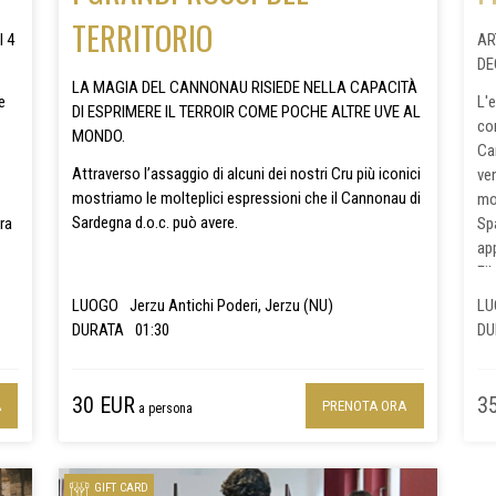
TERRITORIO
I 4
AR
DE
LA MAGIA DEL CANNONAU RISIEDE NELLA CAPACITÀ
e
L'e
DI ESPRIMERE IL TERROIR COME POCHE ALTRE UVE AL
co
MONDO.
Can
Attraverso l’assaggio di alcuni dei nostri Cru più iconici
ve
mostriamo le molteplici espressioni che il Cannonau di
mos
Sardegna d.o.c. può avere.
ra
Sp
ap
e
Fi
ini
e 
LUOGO
Jerzu Antichi Poderi, Jerzu (NU)
L
d’
DURATA
01:30
DU
tra
30 EUR
3
A
PRENOTA ORA
a persona
GIFT CARD