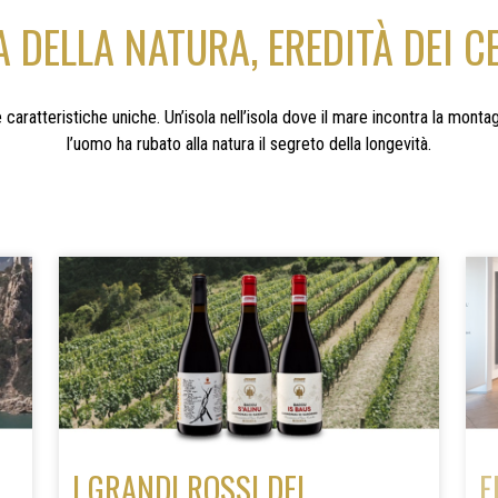
 DELLA NATURA, EREDITÀ DEI C
lle caratteristiche uniche. Un’isola nell’isola dove il mare incontra la monta
l’uomo ha rubato alla natura il segreto della longevità.
I GRANDI ROSSI DEL
F